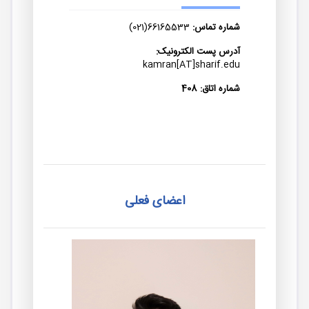
شماره تماس:
66165533(021)
آدرس پست الکترونیک:
kamran[AT]sharif.edu
شماره اتاق: 408
اعضای فعلی