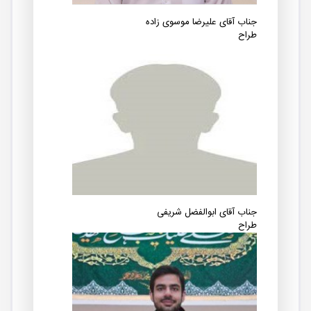
جناب آقای علیرضا موسوی زاده
طراح
جناب آقای ابوالفضل شریفی
طراح