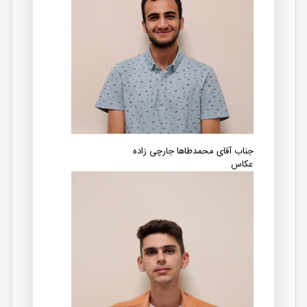
جناب آقای محمد‎طاها جارچی‎ زاده
عکاس