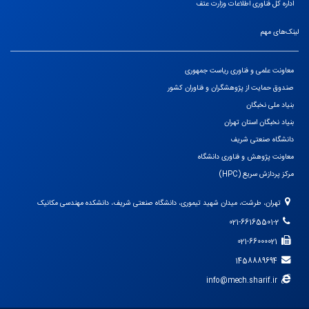
اداره کل فناوری اطلاعات وزارت عتف
لینک‌های مهم
معاونت علمی و فناوری ریاست جمهوری
صندوق حمایت از پژوهشگران و فناوران کشور
بنیاد ملی نخبگان
بنیاد نخبگان استان تهران
دانشگاه صنعتی شریف
معاونت پژوهش و فناوری دانشگاه
مرکز پردازش سریع (HPC)
تهران، طرشت، میدان شهید تیموری، دانشگاه صنعتی شریف، دانشکده مهندسی مکانیک
021-66165501-2
021-66000021
1458889694
info@mech.sharif.ir