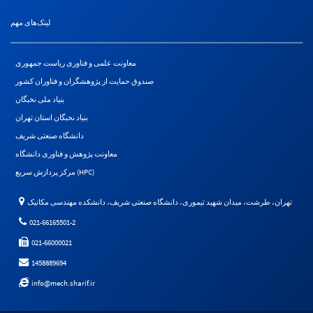
لینک‌های مهم
معاونت علمی و فناوری ریاست جمهوری
صندوق حمایت از پژوهشگران و فناوران کشور
بنیاد ملی نخبگان
بنیاد نخبگان استان تهران
دانشگاه صنعتی شریف
معاونت پژوهش و فناوری دانشگاه
مرکز پردازش سریع (HPC)
تهران، طرشت، میدان شهید تیموری، دانشگاه صنعتی شریف، دانشکده مهندسی مکانیک
021-66165501-2
021-66000021
1458889694
info@mech.sharif.ir