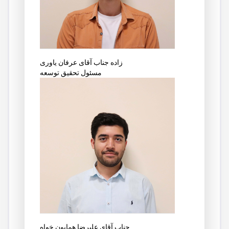
جناب آقای عرفان یاوری‎‎ زاده
مسئول تحقیق توسعه
جناب آقای علیرضا همایون خواه