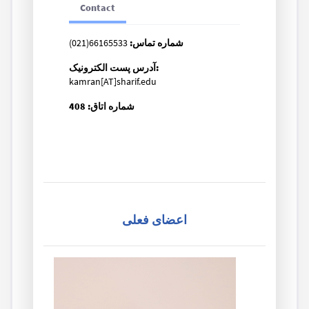
Contact
شماره تماس:
66165533(021)
آدرس پست الکترونیک:
kamran[AT]sharif.edu
شماره اتاق: 408
اعضای فعلی